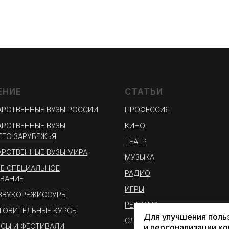
ЕНИЕ
СТАТЬИ
РСТВЕННЫЕ ВУЗЫ РОССИИ
ПРОФЕССИЯ
РСТВЕННЫЕ ВУЗЫ
КИНО
ГО ЗАРУБЕЖЬЯ
ТЕАТР
РСТВЕННЫЕ ВУЗЫ МИРА
МУЗЫКА
Е СПЕЦИАЛЬНОЕ
РАДИО
ВАНИЕ
ИГРЫ
 ЗВУКОРЕЖИССУРЫ
РЕКЛАМА
ТОВИТЕЛЬНЫЕ КУРСЫ
Для улучшения поль
СЛУХ
СЫ И ФЕСТИВАЛИ
и персонализации к