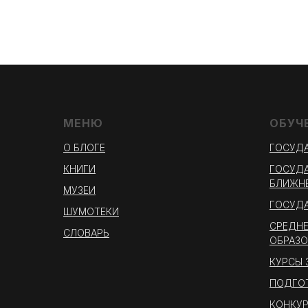
МЕНЮ
ОБУЧ
О БЛОГЕ
ГОСУДА
КНИГИ
ГОСУДА
БЛИЖНЕ
МУЗЕИ
ГОСУДА
ШУМОТЕКИ
СРЕДНЕ
СЛОВАРЬ
ОБРАЗО
КУРСЫ
ПОДГО
КОНКУР