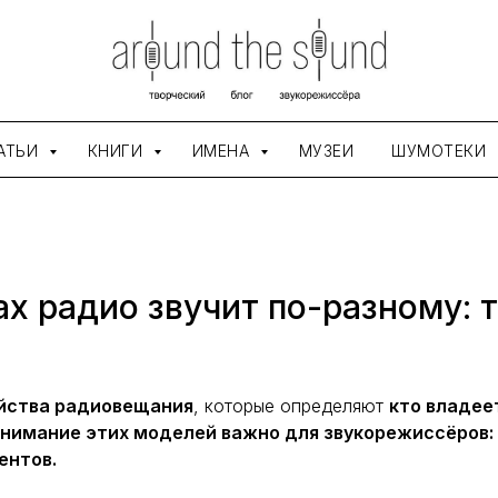
АТЬИ
КНИГИ
ИМЕНА
МУЗЕИ
ШУМОТЕКИ
х радио звучит по-разному: 
йства радиовещания
, которые определяют
кто владее
онимание этих моделей важно для звукорежиссёров: 
ентов.