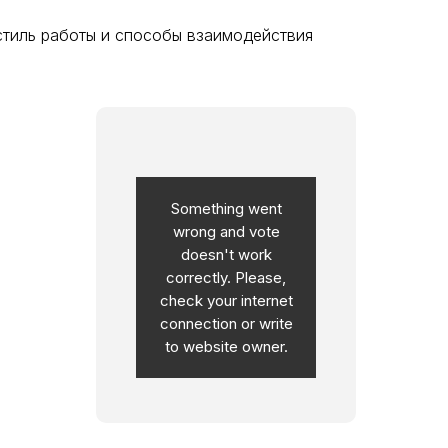
стиль работы и способы взаимодействия
Something went
wrong and vote
doesn't work
correctly. Please,
check your internet
connection or write
to website owner.