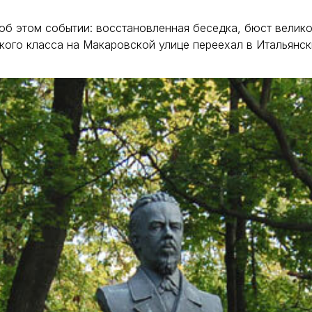
б этом событии: восстановленная беседка, бюст великог
кого класса на Макаровской улице переехал в Итальянс