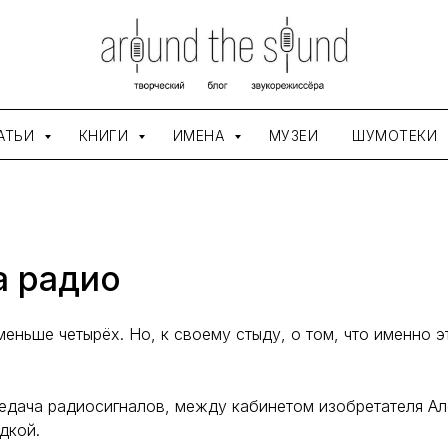
АТЬИ
КНИГИ
ИМЕНА
МУЗЕИ
ШУМОТЕКИ
а радио
меньше четырёх. Но, к своему стыду, о том, что именно 
редача радиосигналов, между кабинетом изобретателя А
дкой.