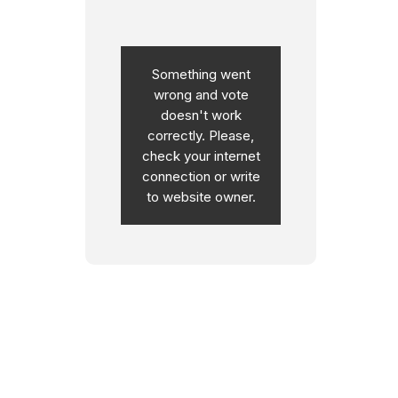
Something went
wrong and vote
doesn't work
correctly. Please,
check your internet
connection or write
to website owner.