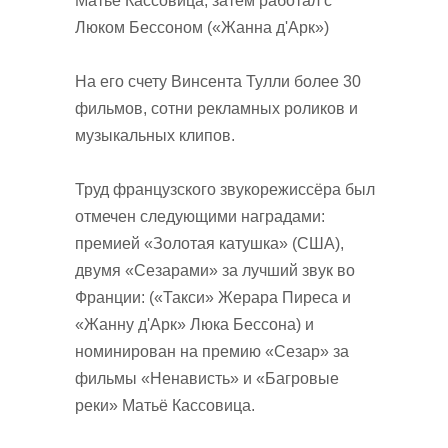
Матьё Кассовица, затем работал с
Люком Бессоном («Жанна д'Арк»)
На его счету Винсента Тулли более 30
фильмов, сотни рекламных роликов и
музыкальных клипов.
Труд французского звукорежиссёра был
отмечен следующими наградами:
премией «Золотая катушка» (США),
двумя «Сезарами» за лучший звук во
Франции: («Такси» Жерара Пиреса и
«Жанну д'Арк» Люка Бессона) и
номинирован на премию «Сезар» за
фильмы «Ненависть» и «Багровые
реки» Матьё Кассовица.