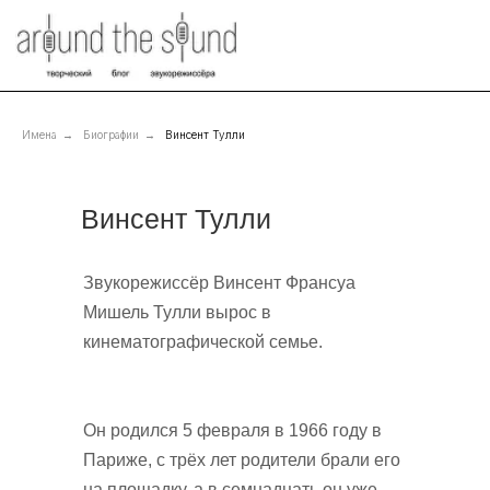
Имена
→
Биографии
→
Винсент Тулли
Винсент Тулли
Звукорежиссёр Винсент Франсуа
Мишель Тулли вырос в
кинематографической семье.
Он родился 5 февраля в 1966 году в
Париже, с трёх лет родители брали его
на площадку, а в семнадцать он уже