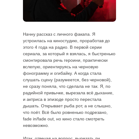
Начну рассказ с личного факапа. Я
устроилась на киностудию, проработав до
этого 4 года на радио. В первой серии
сериала, за который я взялась, я быстренько
смонтировала речь героини, практически
вслепую, ориентируясь на черновую
фонограмму и огибайку. А когда стала
слушать сцену (разумеется, без черновой),
не сразу поняла, что сделала не так. Я, по
радийной привычке, вырезала всё дыхание,
и актриса в эпизоде просто перестала
дышать. Открывает рыба рот, а не слышно,
что поёт. Всё было ровненько подрезано,
fade in/fade out, но кино стало смотреть
невозможно.
Итак, отвечая на вопрос, вырезать ли