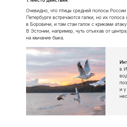
1. Место действия.
Очевидно, что птицы средней полосы России 
Петербурге встречаются галки, но их голоса
в Боровичи, и там стаи галок с криками атак
В Эстонии, например, чуть отъехав от центр
на мычание быка.
Ин
в И
вод
поэ
и у
не