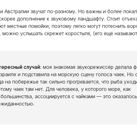
и Австралии звучат по-разному. Но важны и более локал
 скорее дополнение к звуковому ландшафту. Стоит отъеха
уют местные помойки, поэтому легко могут потеснить вор
а, можно услышать скрежет коростыля, (его ещё называют
тересный случай:
моя знакомая звукорежиссёр делала 
зраиле и подставила на морскую сцену голоса чаек. Но 
а на побережье так сильно прогревается, что рыба уходи
тому чаек там нет. Для человека, у которого море, как
 большинства, ассоциируется с чайками — это оказалось
ожиданностью.