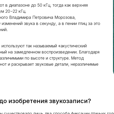
т в диапазоне до 50 кГц, тогда как верхняя
ум 20−22 кГц.
ного Владимира Петровича Морозова,
 изменений звука в секунду, а в пении птиц за это
ний.
е используют так называемый «акустический
нный на замедленном воспроизведении. Благодаря
азличимыми по высоте и структуре. Метод
 нот и раскрывает звуковые детали, неразличимые
 до изобретения звукозаписи?
 существовало лишь два способа фиксации птичьих гол