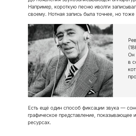
Например, короткую песню иволги записывали
своему. Нотная запись была точнее, но тоже 
Ре
(18
Он 
в с
кот
про
Есть ещё один способ фиксации звука — сон
графическое представление, показывающее 
ресурсах.