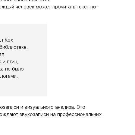
каждый человек может прочитать текст по-
рл Кох
 библиотеке.
ал
 и птиц,
ха не было
логами.
озаписи и визуального анализа. Это
вождают звукозаписи на профессиональных