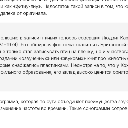
 как «фитиу­-лиу». Недостаток такой записи в том, что 
далека от оригинала.
волюцию в записи птичьих голосов совершил Людвиг Ка
81−1974). Его обширная фонотека хранится в Британской
не только стал записывать птиц на плёнку, но и участвов
оздании «озвученных» или «звуковых» книг про животных
орые снабжались пластинками. Несмотря на то, что у Ко
фильного образования, его вклад высоко ценится орнито
ограмма, которая по сути объединяет преимущества звук
изменение частоты во времени. Такие сонограммы сопро