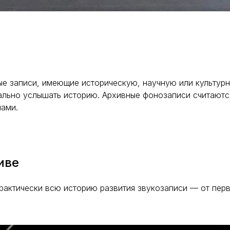
 записи, имеющие историческую, научную или культурну
ально услышать историю. Архивные фонозаписи считают
лами.
иве
рактически всю историю развития звукозаписи — от пер