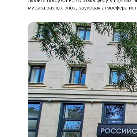
любите погружаться в атмосферу ушедших эп
музыка разных эпох, звуковая атмосфера ист