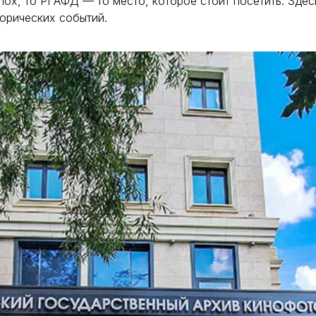
ох, то РГАФД — то место, которое стоит посетить. Здес
орических событий.