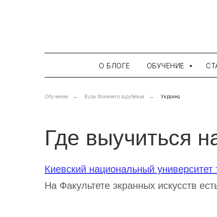
О БЛОГЕ
ОБУЧЕНИЕ
СТ
Обучение
→
Вузы ближнего зарубежья
→
Украина
Где выучиться н
Киевский национальный университет т
На Факультете экранных искусств ест