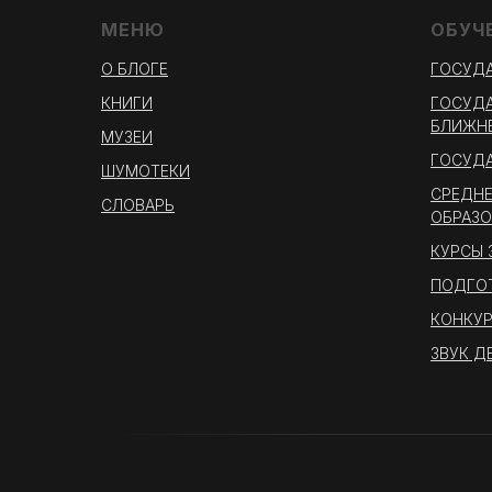
МЕНЮ
ОБУЧ
О БЛОГЕ
ГОСУДА
КНИГИ
ГОСУДА
БЛИЖНЕ
МУЗЕИ
ГОСУДА
ШУМОТЕКИ
СРЕДНЕ
СЛОВАРЬ
ОБРАЗО
КУРСЫ
ПОДГО
КОНКУР
ЗВУК Д