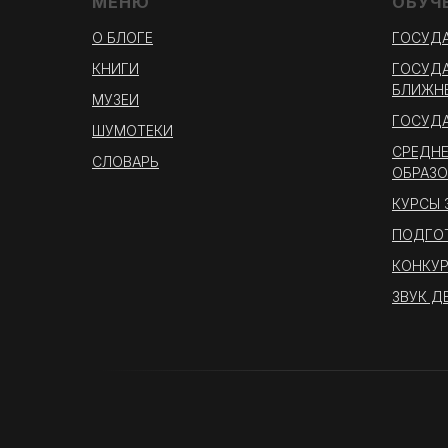
МЕНЮ
ОБУЧ
О БЛОГЕ
ГОСУДА
КНИГИ
ГОСУДА
БЛИЖНЕ
МУЗЕИ
ГОСУДА
ШУМОТЕКИ
СРЕДНЕ
СЛОВАРЬ
ОБРАЗО
КУРСЫ
ПОДГО
КОНКУР
ЗВУК Д